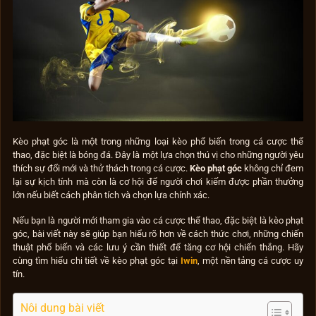
Kèo phạt góc là một trong những loại kèo phổ biến trong cá cược thể
thao, đặc biệt là bóng đá. Đây là một lựa chọn thú vị cho những người yêu
thích sự đổi mới và thử thách trong cá cược.
Kèo phạt góc
không chỉ đem
lại sự kịch tính mà còn là cơ hội để người chơi kiếm được phần thưởng
lớn nếu biết cách phân tích và chọn lựa chính xác.
Nếu bạn là người mới tham gia vào cá cược thể thao, đặc biệt là kèo phạt
góc, bài viết này sẽ giúp bạn hiểu rõ hơn về cách thức chơi, những chiến
thuật phổ biến và các lưu ý cần thiết để tăng cơ hội chiến thắng. Hãy
cùng tìm hiểu chi tiết về kèo phạt góc tại
Iwin
, một nền tảng cá cược uy
tín.
Nôi dung bài viết