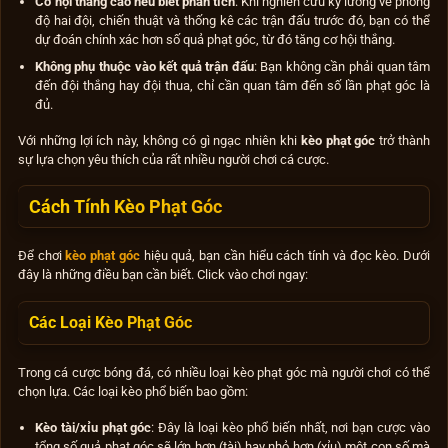
Cơ hội thắng cao nếu biết phân tích
: Khi nghiên cứu kỹ lưỡng về phong
độ hai đội, chiến thuật và thống kê các trận đấu trước đó, bạn có thể
dự đoán chính xác hơn số quả phạt góc, từ đó tăng cơ hội thắng.
Không phụ thuộc vào kết quả trận đấu
: Bạn không cần phải quan tâm
đến đội thắng hay đội thua, chỉ cần quan tâm đến số lần phạt góc là
đủ.
Với những lợi ích này, không có gì ngạc nhiên khi
kèo phạt góc
trở thành
sự lựa chọn yêu thích của rất nhiều người chơi cá cược.
Cách Tính Kèo Phạt Góc
Để chơi
kèo phạt góc
hiệu quả, bạn cần hiểu cách tính và đọc kèo. Dưới
đây là những điều bạn cần biết. Click vào chơi ngay:
Các Loại Kèo Phạt Góc
Trong cá cược bóng đá, có nhiều loại kèo phạt góc mà người chơi có thể
chọn lựa. Các loại kèo phổ biến bao gồm:
Kèo tài/xỉu phạt góc
: Đây là loại kèo phổ biến nhất, nơi bạn cược vào
tổng số quả phạt góc sẽ lớn hơn (tài) hay nhỏ hơn (xỉu) một con số mà