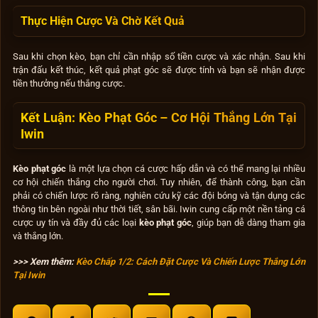
Thực Hiện Cược Và Chờ Kết Quả
Sau khi chọn kèo, bạn chỉ cần nhập số tiền cược và xác nhận. Sau khi
trận đấu kết thúc, kết quả phạt góc sẽ được tính và bạn sẽ nhận được
tiền thưởng nếu thắng cược.
Kết Luận: Kèo Phạt Góc – Cơ Hội Thắng Lớn Tại
Iwin
Kèo phạt góc
là một lựa chọn cá cược hấp dẫn và có thể mang lại nhiều
cơ hội chiến thắng cho người chơi. Tuy nhiên, để thành công, bạn cần
phải có chiến lược rõ ràng, nghiên cứu kỹ các đội bóng và tận dụng các
thông tin bên ngoài như thời tiết, sân bãi. Iwin cung cấp một nền tảng cá
cược uy tín và đầy đủ các loại
kèo phạt góc
, giúp bạn dễ dàng tham gia
và thắng lớn.
>>> Xem thêm:
Kèo Chấp 1/2: Cách Đặt Cược Và Chiến Lược Thắng Lớn
Tại Iwin