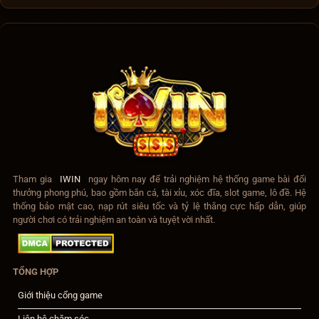
Tham gia
IWIN
ngay hôm nay để trải nghiệm hệ thống game bài đổi
thưởng phong phú, bao gồm bắn cá, tài xỉu, xóc đĩa, slot game, lô đề. Hệ
thống bảo mật cao, nạp rút siêu tốc và tỷ lệ thắng cực hấp dẫn, giúp
người chơi có trải nghiệm an toàn và tuyệt vời nhất.
TỔNG HỢP
Giới thiệu cổng game
Liên hệ chăm sóc