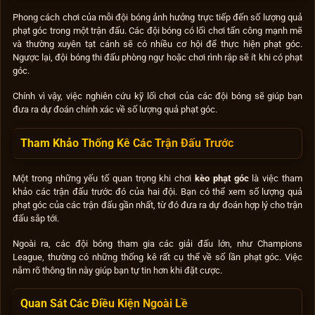
Phong cách chơi của mỗi đội bóng ảnh hưởng trực tiếp đến số lượng quả
phạt góc trong một trận đấu. Các đội bóng có lối chơi tấn công mạnh mẽ
và thường xuyên tạt cánh sẽ có nhiều cơ hội để thực hiện phạt góc.
Ngược lại, đội bóng thi đấu phòng ngự hoặc chơi rình rập sẽ ít khi có phạt
góc.
Chính vì vậy, việc nghiên cứu kỹ lối chơi của các đội bóng sẽ giúp bạn
đưa ra dự đoán chính xác về số lượng quả phạt góc.
Tham Khảo Thống Kê Các Trận Đấu Trước
Một trong những yếu tố quan trọng khi chơi
kèo phạt góc
là việc tham
khảo các trận đấu trước đó của hai đội. Bạn có thể xem số lượng quả
phạt góc của các trận đấu gần nhất, từ đó đưa ra dự đoán hợp lý cho trận
đấu sắp tới.
Ngoài ra, các đội bóng tham gia các giải đấu lớn, như Champions
League, thường có những thống kê rất cụ thể về số lần phạt góc. Việc
nắm rõ thông tin này giúp bạn tự tin hơn khi đặt cược.
Quan Sát Các Điều Kiện Ngoài Lề