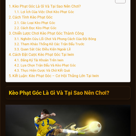
Kèo Phạt Góc Là Gì Và Tại Sao Nên Chơi?
Lợi Ích Của Việc Chơi Kèo Phạt Góc
Cách Tính Kèo Phạt Góc
Các Loại Kèo Phạt Góc
Cách Đọc Kèo Phạt Góc
Chiến Lược Chơi Kèo Phạt Góc Thành Công
Nghiên Cứu Lối Chơi Và Phong Cách Của Đội Bóng
Tham Khảo Thống Kê Các Trận Đấu Trước
Quan Sát Các Điều Kiện Ngoài Lề
Cách Đặt Cược Kèo Phạt Góc Tại Iwin
Đăng Ký Tài Khoản Trên Iwin
Lựa Chọn Trận Đấu Và Kèo Phạt Góc
Thực Hiện Cược Và Chờ Kết Quả
Kết Luận: Kèo Phạt Góc – Cơ Hội Thắng Lớn Tại Iwin
Kèo Phạt Góc Là Gì Và Tại Sao Nên Chơi?